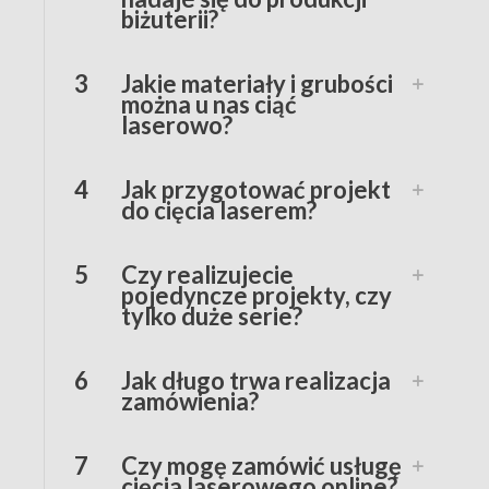
biżuterii?
3
Jakie materiały i grubości
można u nas ciąć
laserowo?
4
Jak przygotować projekt
do cięcia laserem?
5
Czy realizujecie
pojedyncze projekty, czy
tylko duże serie?
6
Jak długo trwa realizacja
zamówienia?
7
Czy mogę zamówić usługę
cięcia laserowego online?