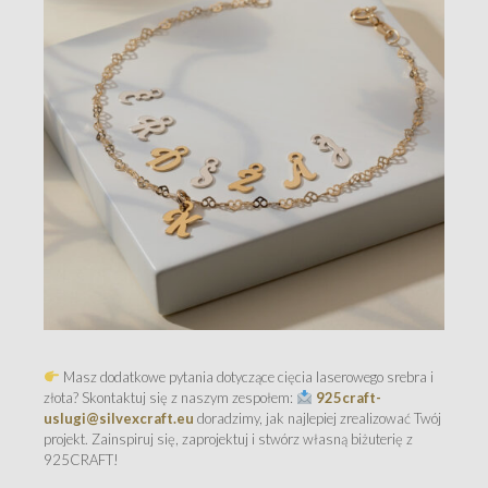
Masz dodatkowe pytania dotyczące cięcia laserowego srebra i
złota? Skontaktuj się z naszym zespołem:
925craft-
uslugi@silvexcraft.eu
doradzimy, jak najlepiej zrealizować Twój
projekt. Zainspiruj się, zaprojektuj i stwórz własną biżuterię z
925CRAFT!