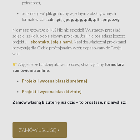
potrzebne),
oraz dołączyć plik graficzny w jednym z obsługiwanych
formatów:
.ai, .cdr, .gif, .jpeg, .jpg, .pdf, .plt, .png, .svg
.
Nie masz gotowego pliku? Nic nie szkodzi! Wystarczy przesłać
zdjęcie, szkic lub opis słowny projektu. Jeśli nie posiadasz jeszcze
projektu –
skontaktuj się z nami
. Nasi doświadczeni projektanci
przygotują dla Ciebie profesjonalny wzór, dopasowany do Twojej
wizji.
Aby jeszcze bardziej ułatwić proces, stworzyliśmy
formularz
zamówienia online
:
Projekt i wycena blaszki srebrnej
Projekt i wycena blaszki złotej
Zamów własną biżuterię już dziś – to prostsze, niż myślisz!
ZAMÓW USŁUGĘ