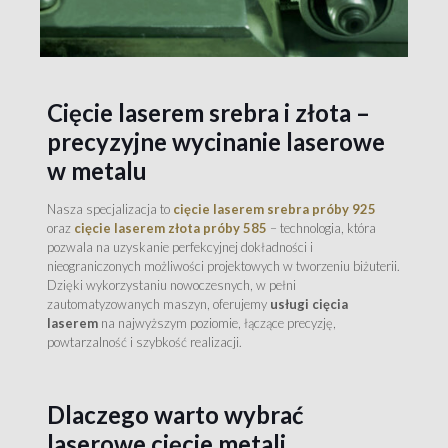
Cięcie laserem srebra i złota –
precyzyjne wycinanie laserowe
w metalu
Nasza specjalizacja to
cięcie laserem srebra próby 925
oraz
cięcie laserem złota próby 585
– technologia, która
pozwala na uzyskanie perfekcyjnej dokładności i
nieograniczonych możliwości projektowych w tworzeniu biżuterii.
Dzięki wykorzystaniu nowoczesnych, w pełni
zautomatyzowanych maszyn, oferujemy
usługi cięcia
laserem
na najwyższym poziomie, łączące precyzję,
powtarzalność i szybkość realizacji.
Dlaczego warto wybrać
laserowe cięcie metali