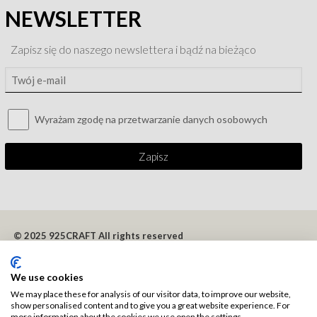
NEWSLETTER
Zapisz się do naszego newslettera i bądź na bieżąco
Wyrażam zgodę na przetwarzanie danych osobowych
Zapisz
© 2025 925CRAFT All rights reserved
Polityka prywatności i cookies
Regulamin korzystania ze strony
We use cookies
We may place these for analysis of our visitor data, to improve our website,
show personalised content and to give you a great website experience. For
more information about the cookies we use open the settings.