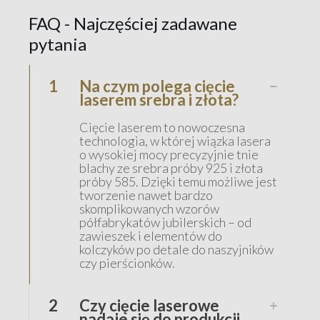
FAQ - Najczęściej zadawane
pytania
1
Na czym polega cięcie
laserem srebra i złota?
Cięcie laserem to nowoczesna
technologia, w której wiązka lasera
o wysokiej mocy precyzyjnie tnie
blachy ze srebra próby 925 i złota
próby 585. Dzięki temu możliwe jest
tworzenie nawet bardzo
skomplikowanych wzorów
półfabrykatów jubilerskich – od
zawieszek i elementów do
kolczyków po detale do naszyjników
czy pierścionków.
2
Czy cięcie laserowe
nadaje się do produkcji