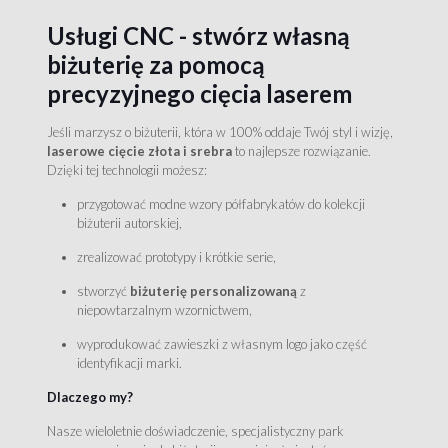
Usługi CNC - stwórz własną
biżuterię za pomocą
precyzyjnego cięcia laserem
Jeśli marzysz o biżuterii, która w 100% oddaje Twój styl i wizję,
laserowe cięcie złota i srebra
to najlepsze rozwiązanie.
Dzięki tej technologii możesz:
przygotować modne wzory półfabrykatów do kolekcji
biżuterii autorskiej,
zrealizować prototypy i krótkie serie,
stworzyć
biżuterię personalizowaną
z
niepowtarzalnym wzornictwem,
wyprodukować zawieszki z własnym logo jako część
identyfikacji marki.
Dlaczego my?
Nasze wieloletnie doświadczenie, specjalistyczny park