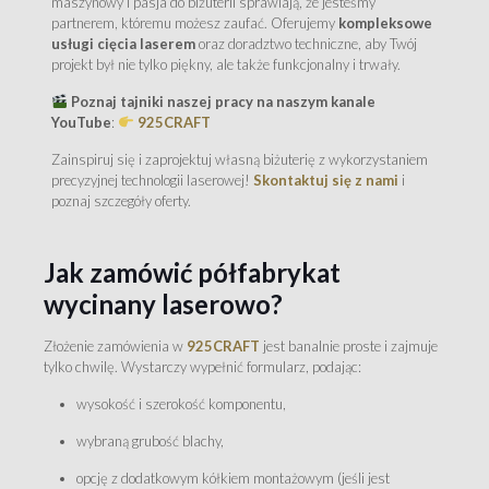
maszynowy i pasja do biżuterii sprawiają, że jesteśmy
partnerem, któremu możesz zaufać. Oferujemy
kompleksowe
usługi cięcia laserem
oraz doradztwo techniczne, aby Twój
projekt był nie tylko piękny, ale także funkcjonalny i trwały.
Poznaj tajniki naszej pracy na naszym kanale
YouTube
:
925CRAFT
Zainspiruj się i zaprojektuj własną biżuterię z wykorzystaniem
precyzyjnej technologii laserowej!
Skontaktuj się z nami
i
poznaj szczegóły oferty.
Jak zamówić półfabrykat
wycinany laserowo?
Złożenie zamówienia w
925CRAFT
jest banalnie proste i zajmuje
tylko chwilę. Wystarczy wypełnić formularz, podając:
wysokość i szerokość komponentu,
wybraną grubość blachy,
opcję z dodatkowym kółkiem montażowym (jeśli jest