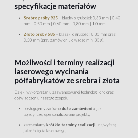
specyfikacje materiałów
Srebro próby 925
– blachy o grubości: 0,33 mm | 0,40
mm | 0,50 mm | 0,60 mm | 0,80 mm | 1,0 mm.
Złoto próby 585
– blaszki o grubości: 0,30 mm oraz
0,50 mm (przy zamówieniu o wadze min. 30 g).
Możliwości i terminy realizacji
laserowego wycinania
półfabrykatów ze srebra i złota
Dzięki wykorzystaniu zaawansowanej technologii cnc oraz
doświadczeniu naszego zespołu:
obsługujemy zarówno
duże zamówienia
, jak i
pojedyncze, spersonalizowane projekty,
zapewniamy
krótkie terminy realizacji
i najwyższą
jakość cięcia laserowego,