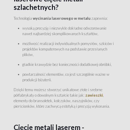
szlachetnych?
Technologia
wycinania laserowego w metalu
zapewnia:
wysoką precyzję i niezwykle dokładne odwzorowanie
nawet najbardziej skomplikowanych kształtów,
możliwość realizacji indywidualnych pomysłów, szkiców i
projektów komputerowych na podstawie przesłanych
plików,
gładkie krawędzie bez konieczności dodatkowej obróbki,
powtarzalność elementów, co jest szczególnie ważne w
produkcji biżuterii.
Dzięki temu możesz stworzyć unikatowe złote i srebrne
półfabrykaty o dowolnym kształcie takie jak:
zawieszki
,
elementy do bransoletek, kolczyków, naszyjników, czy
pierścionków, które zachwycą estetyką i precyzją wykonania.
Cięcie metali laserem -